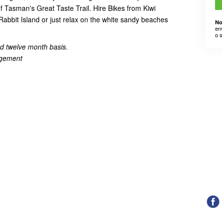
of Tasman's Great Taste Trail. Hire Bikes from Kiwi
Rabbit Island or just relax on the white sandy beaches
No
en
o 
nd twelve month basis.
angement