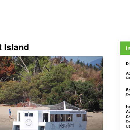
 Island
I
Di
Ad
De
Se
De
Fa
Ad
Ch
De
US