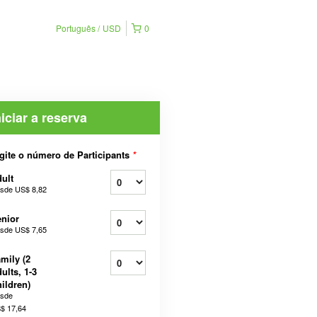
Português
USD
0
niciar a reserva
gite o número de Participants
*
ult
sde
US$ 8,82
nior
sde
US$ 7,65
mily (2
ults, 1-3
ildren)
sde
$ 17,64