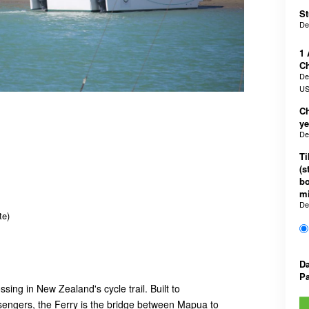
St
De
1 
Ch
De
US
Ch
ye
De
Ti
(s
bo
mi
De
te)
Da
Pa
ssing in New Zealand's cycle trail. Built to
engers, the Ferry is the bridge between Mapua to