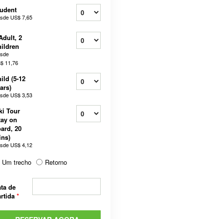
udent
sde
US$ 7,65
Adult, 2
ildren
sde
$ 11,76
ild (5-12
ars)
sde
US$ 3,53
ki Tour
tay on
ard, 20
ns)
sde
US$ 4,12
Um trecho
Retorno
ta de
rtida
*