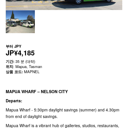
부터
JPY
JP¥4,185
기간:
35 분 (대략)
위치
: Mapua, Tasman
상품 코드:
MAPNEL
MAPUA WHARF – NELSON CITY
Departs:
Mapua Wharf - 5:30pm daylight savings (summer) and 4.30pm
from end of daylight savings.
Mapua Wharf is a vibrant hub of galleries, studios, restaurants,