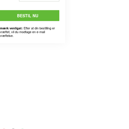
BESTIL NU
Efter at din bestilling er
mærk venligst:
kræftet, vil du modtage en e-mail
kræftelse.