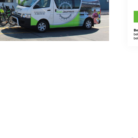
Be
be
be