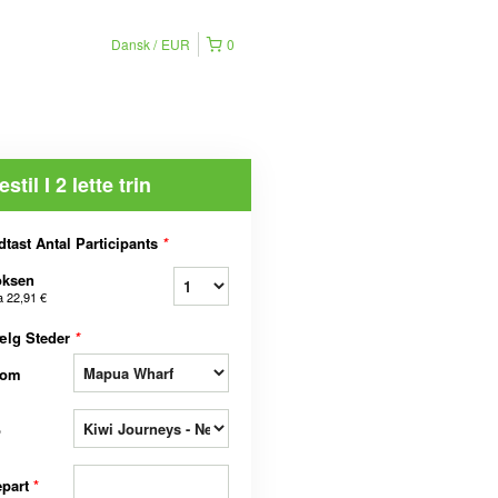
Dansk
EUR
0
estil I 2 lette trin
dtast Antal Participants
*
oksen
a
22,91 €
ælg Steder
*
rom
o
epart
*