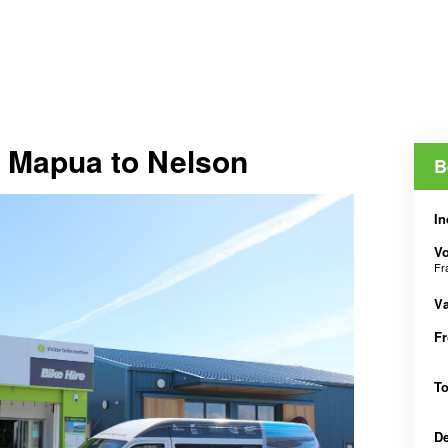
 - Mapua to Nelson
B
In
V
Fr
V
F
T
D